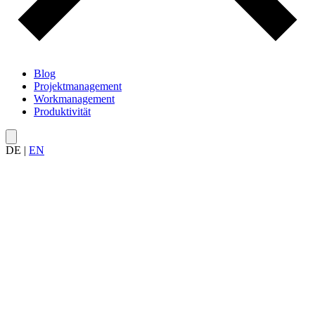
Blog
Projektmanagement
Workmanagement
Produktivität
DE
|
EN
Alle Artikel rund um
Anti-Produktivität
– von den größten
Produktivitätsfehlern und -mythen über dysfunktionale To-Do-
Listen bis hin zu versteckten Produktivitätskillern.