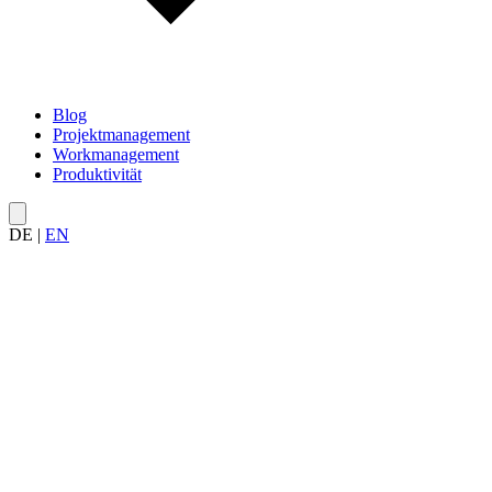
Blog
Projektmanagement
Workmanagement
Produktivität
DE
|
EN
Artikel rund um das
Projektmanagement
– von Grundlagen über Meth
Agiles Projektmanagement Cluster
9
Grundlagen
15
Kostenmanagemen
Projektmanagement
Projektmanagement