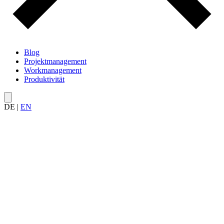
Blog
Projektmanagement
Workmanagement
Produktivität
DE
|
EN
Alle Artikel zu den
Grundlagen des Projektmanagements
– von
der Definition über Rollen und Standards bis zu Methoden und
Begriffen.