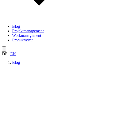
Blog
Projektmanagement
Workmanagement
Produktivität
DE
|
EN
Blog