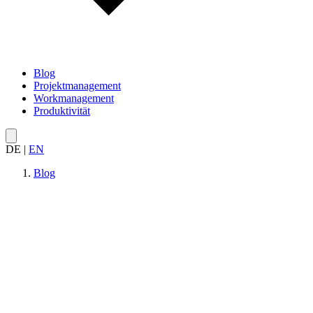
Blog
Projektmanagement
Workmanagement
Produktivität
DE
|
EN
Blog