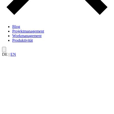
Blog
Projektmanagement
Workmanagement
Produktivität
DE
|
EN
Alle Artikel zum
Kostenmanagement
im Projekt – von
Budgetplanung über Kostenkontrolle bis zur
Wirtschaftlichkeitsanalyse.