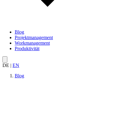
Blog
Projektmanagement
Workmanagement
Produktivität
DE
|
EN
Blog