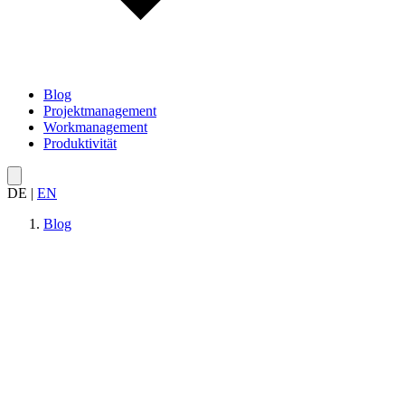
Blog
Projektmanagement
Workmanagement
Produktivität
DE
|
EN
Blog