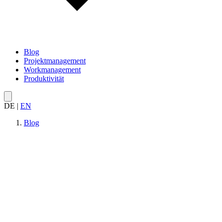
Blog
Projektmanagement
Workmanagement
Produktivität
DE
|
EN
Blog