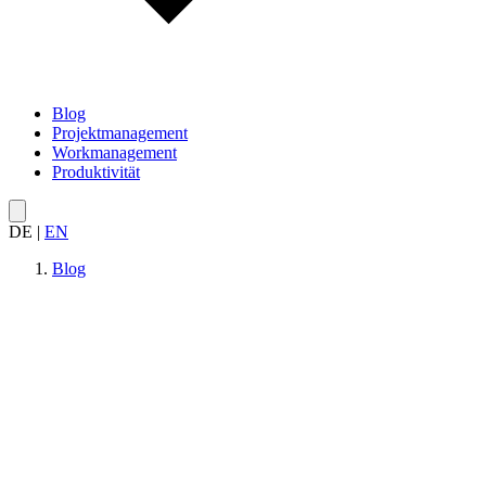
Blog
Projektmanagement
Workmanagement
Produktivität
DE
|
EN
Blog