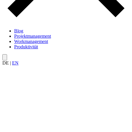
Blog
Projektmanagement
Workmanagement
Produktivität
DE
|
EN
Alle Artikel rund um
Führung und Delegation
– von richtigem
Delegieren und Vermeidung von Micromanagement bis hin zu
Arbeitslast-Steuerung und Rollenklärung im Team.